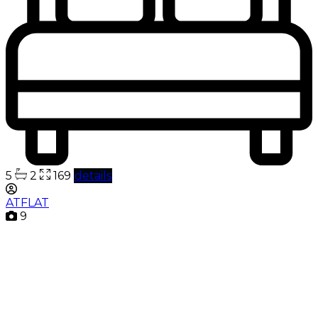
5
2
169
details
ATFLAT
9