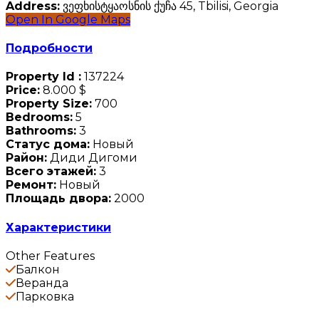
Address:
ვეფხისტყაოსნის ქუჩა 45, Tbilisi, Georgia
Open In Google Maps
Подробности
Property Id :
137224
Price:
8.000 $
Property Size:
700
Bedrooms:
5
Bathrooms:
3
Статус дома:
Новый
Район:
Диди Дигоми
Всего этажей:
3
Ремонт:
Новый
Площадь двора:
2000
Характеристики
Other Features
Балкон
Веранда
Парковка