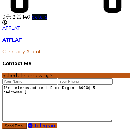
3
2
140
details
ATFLAT
ATFLAT
Company Agent
Contact Me
Schedule a showing?
Telegram