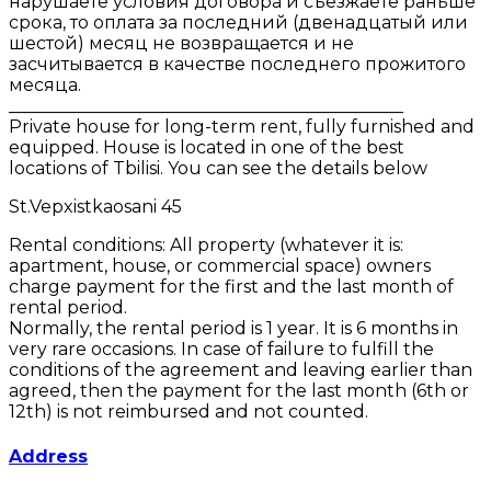
нарушаете условия договора и съезжаете раньше
срока, то оплата за последний (двенадцатый или
шестой) месяц не возвращается и не
засчитывается в качестве последнего прожитого
месяца.
_____________________________________________
Private house for long-term rent, fully furnished and
equipped. House is located in one of the best
locations of Tbilisi. You can see the details below
St.Vepxistkaosani 45
Rental conditions: All property (whatever it is:
apartment, house, or commercial space) owners
charge payment for the first and the last month of
rental period.
Normally, the rental period is 1 year. It is 6 months in
very rare occasions. In case of failure to fulfill the
conditions of the agreement and leaving earlier than
agreed, then the payment for the last month (6th or
12th) is not reimbursed and not counted.
Address