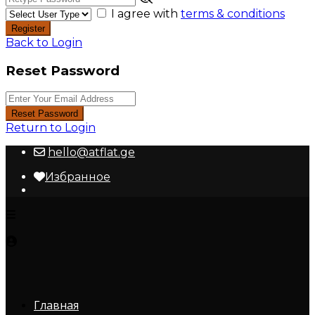
I agree with
terms & conditions
Register
Back to Login
Reset Password
Reset Password
Return to Login
hello@atflat.ge
Избранное
Главная