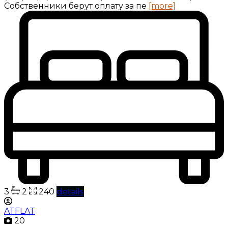
Собственники берут оплату за пе
[more]
3
2
240
details
ATFLAT
20