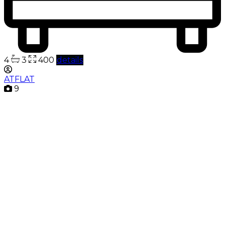
4
3
400
details
ATFLAT
9