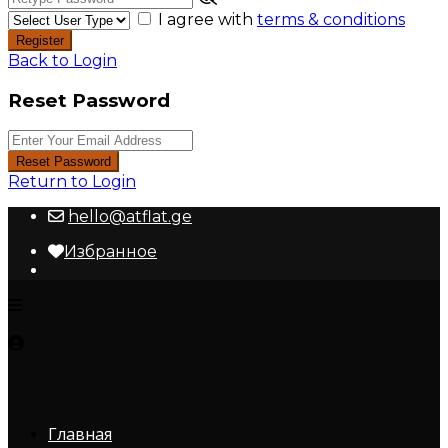
I agree with
terms & conditions
Register
Back to Login
Reset Password
Reset Password
Return to Login
hello@atflat.ge
Избранное
Главная