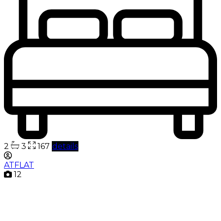
2
3
167
details
ATFLAT
12