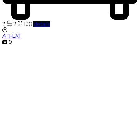
2
2
130
details
ATFLAT
9