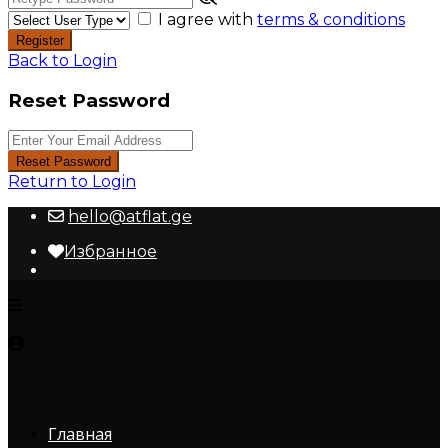
I agree with
terms & conditions
Register
Back to Login
Reset Password
Reset Password
Return to Login
hello@atflat.ge
Избранное
Главная