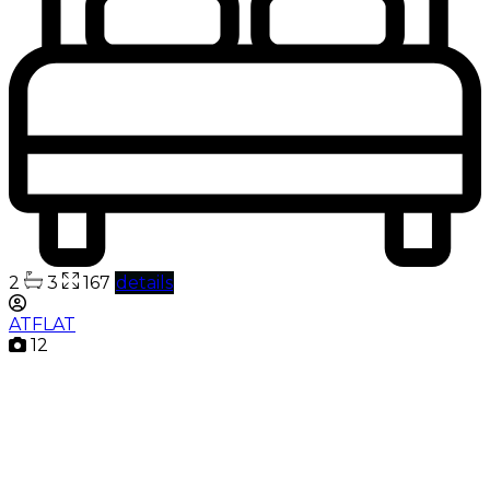
2
3
167
details
ATFLAT
12