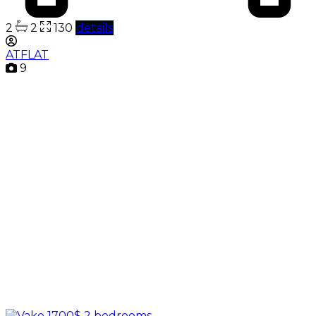
2
2
130
details
ATFLAT
9