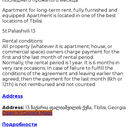
последнего прожитого месяца.
Apartment for long-term rent, fully furnished and
equipped. Apartment is located in one of the best
locations of Tbilisi.
St.Paliashvili 13
Rental conditions:
All property (whatever it is: apartment, house, or
commercial space) owners charge payment for the
first and the last month of rental period.
Normally, the rental period is 1 year. It is 6 months in
very rare occasions. In case of failure to fulfill the
conditions of the agreement and leaving earlier than
agreed, then the payment for the last month (6th or
12th) is not reimbursed and not counted.
Address
Address:
13 ზაქარია ფალიაშვილის ქუჩა, Tbilisi, Georgia
Open In Google Maps
Подробности