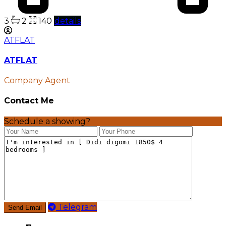
3
2
140
details
ATFLAT
ATFLAT
Company Agent
Contact Me
Schedule a showing?
Telegram