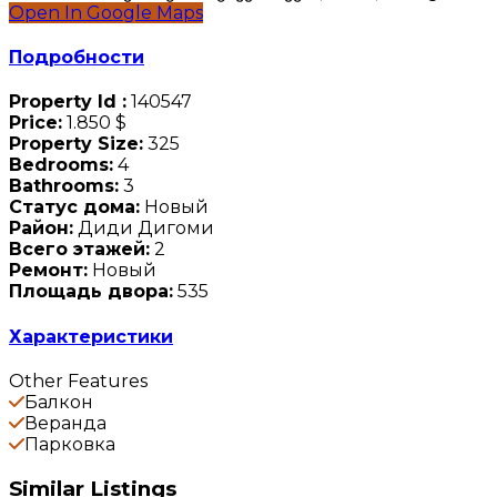
Open In Google Maps
Подробности
Property Id :
140547
Price:
1.850 $
Property Size:
325
Bedrooms:
4
Bathrooms:
3
Статус дома:
Новый
Район:
Диди Дигоми
Всего этажей:
2
Ремонт:
Новый
Площадь двора:
535
Характеристики
Other Features
Балкон
Веранда
Парковка
Similar Listings