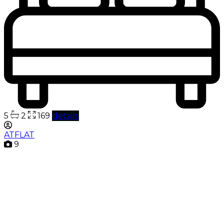
5
2
169
details
ATFLAT
9