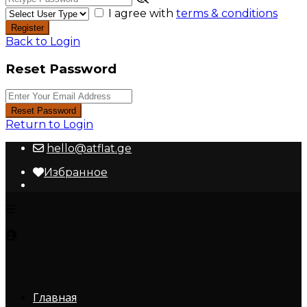
I agree with
terms & conditions
Register
Back to Login
Reset Password
Reset Password
Return to Login
hello@atflat.ge
Избранное
Главная