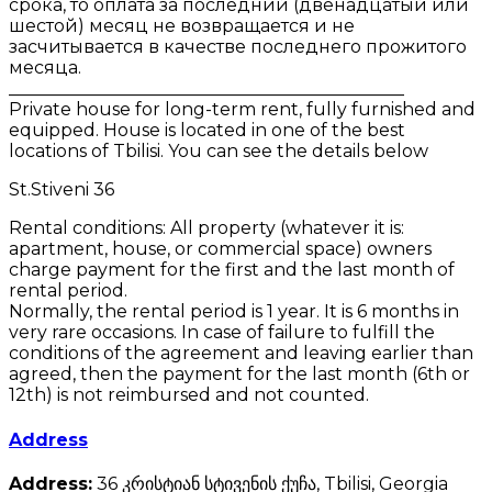
срока, то оплата за последний (двенадцатый или
шестой) месяц не возвращается и не
засчитывается в качестве последнего прожитого
месяца.
_____________________________________________
Private house for long-term rent, fully furnished and
equipped. House is located in one of the best
locations of Tbilisi. You can see the details below
St.Stiveni 36
Rental conditions: All property (whatever it is:
apartment, house, or commercial space) owners
charge payment for the first and the last month of
rental period.
Normally, the rental period is 1 year. It is 6 months in
very rare occasions. In case of failure to fulfill the
conditions of the agreement and leaving earlier than
agreed, then the payment for the last month (6th or
12th) is not reimbursed and not counted.
Address
Address:
36 კრისტიან სტივენის ქუჩა, Tbilisi, Georgia