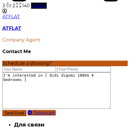
3
2
140
details
ATFLAT
ATFLAT
Company Agent
Contact Me
Schedule a showing?
Telegram
Для связи