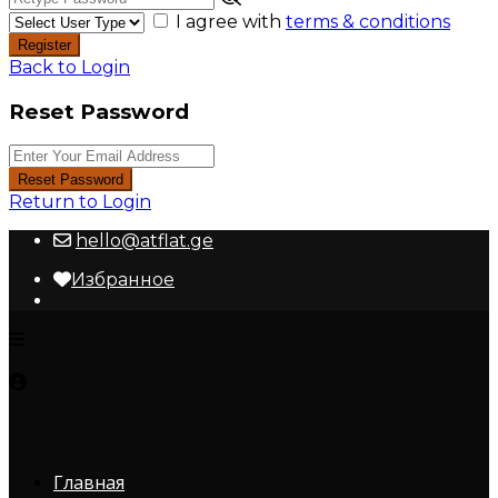
I agree with
terms & conditions
Register
Back to Login
Reset Password
Reset Password
Return to Login
hello@atflat.ge
Избранное
Главная