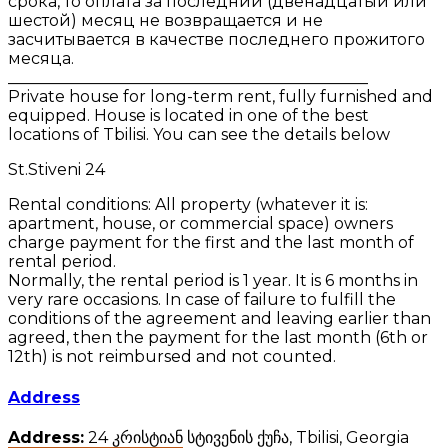
срока, то оплата за последний (двенадцатый или
шестой) месяц не возвращается и не
засчитывается в качестве последнего прожитого
месяца.
_____________________________________________
Private house for long-term rent, fully furnished and
equipped. House is located in one of the best
locations of Tbilisi. You can see the details below
St.Stiveni 24
Rental conditions: All property (whatever it is:
apartment, house, or commercial space) owners
charge payment for the first and the last month of
rental period.
Normally, the rental period is 1 year. It is 6 months in
very rare occasions. In case of failure to fulfill the
conditions of the agreement and leaving earlier than
agreed, then the payment for the last month (6th or
12th) is not reimbursed and not counted.
Address
Address:
24 კრისტიან სტივენის ქუჩა, Tbilisi, Georgia