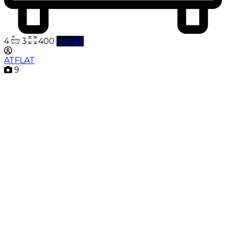
4
3
400
details
ATFLAT
9