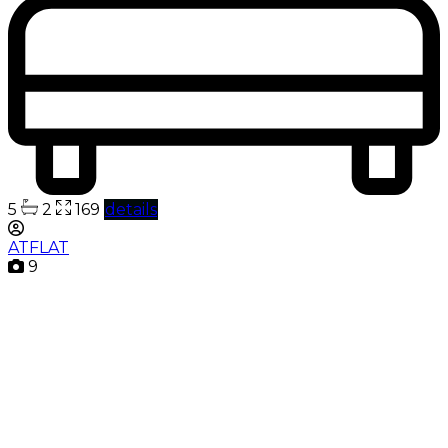
5
2
169
details
ATFLAT
9