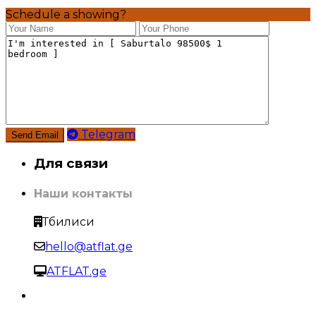
Schedule a showing?
Telegram
Для связи
Наши контакты
Тбилиси
hello@atflat.ge
ATFLAT.ge