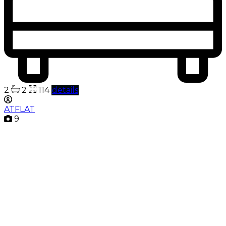
2
2
114
details
ATFLAT
9