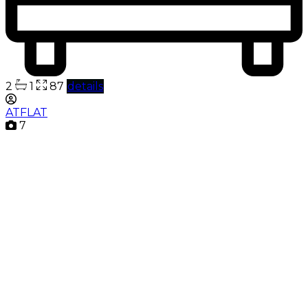
2
1
87
details
ATFLAT
7