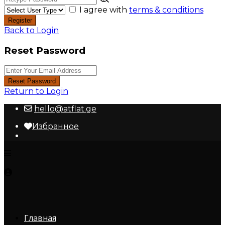
I agree with
terms & conditions
Register
Back to Login
Reset Password
Reset Password
Return to Login
hello@atflat.ge
Избранное
Главная