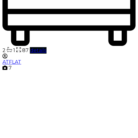
2
1
87
details
ATFLAT
7