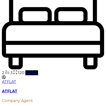
2
3
120
details
ATFLAT
ATFLAT
Company Agent