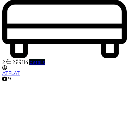
2
2
114
details
ATFLAT
9