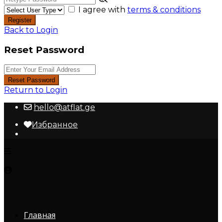
I agree with
terms & conditions
Register
Back to Login
Reset Password
Reset Password
Return to Login
hello@atflat.ge
Избранное
Главная