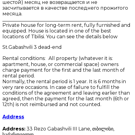
шестой) месяц не возвращается и не
засчитывается в качестве последнего прожитого
месяца.
_________________________________________________
Private house for long-term rent, fully furnished and
equipped. House is located in one of the best
locations of Tbilisi. You can see the details below
St.Gabashvili 3 dead-end
Rental conditions: All property (whatever it is:
apartment, house, or commercial space) owners
charge payment for the first and the last month of
rental period.
Normally, the rental period is 1 year. It is 6 months in
very rare occasions. In case of failure to fulfill the
conditions of the agreement and leaving earlier than
agreed, then the payment for the last month (6th or
12th) is not reimbursed and not counted.
Address
Address:
33 Rezo Gabashvili III Lane, თბილისი,
საქართველო