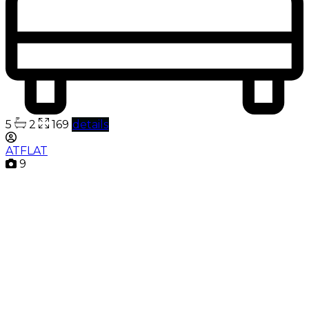
5
2
169
details
ATFLAT
9