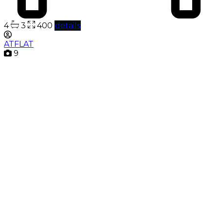
4
3
400
details
ATFLAT
9