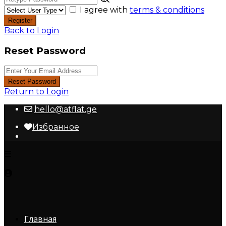
I agree with
terms & conditions
Register
Back to Login
Reset Password
Reset Password
Return to Login
hello@atflat.ge
Избранное
Главная