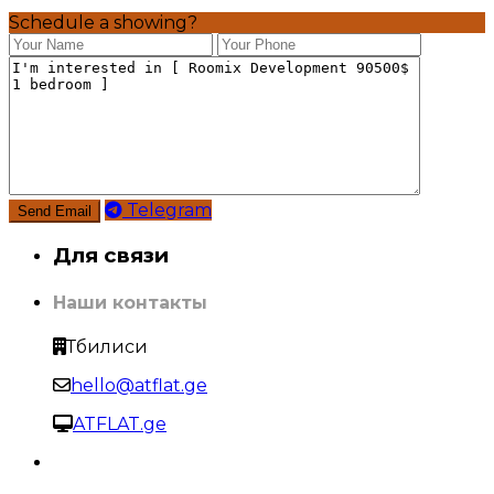
Schedule a showing?
Telegram
Для связи
Наши контакты
Тбилиси
hello@atflat.ge
ATFLAT.ge