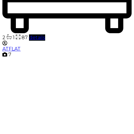
2
1
87
details
ATFLAT
7