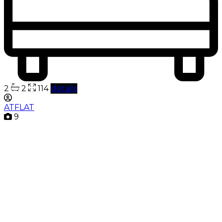
2
2
114
details
ATFLAT
9