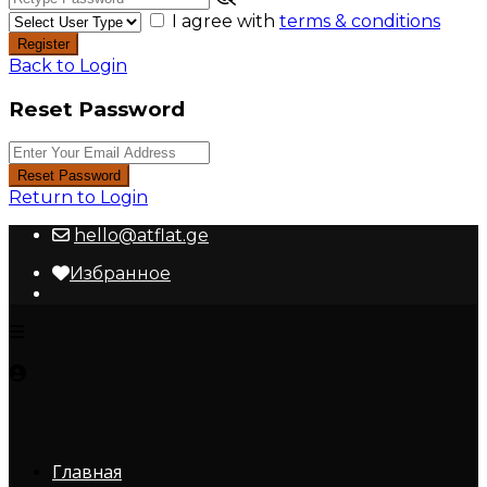
I agree with
terms & conditions
Register
Back to Login
Reset Password
Reset Password
Return to Login
hello@atflat.ge
Избранное
Главная