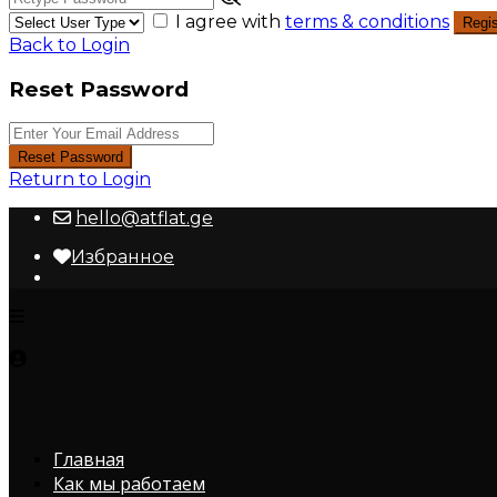
I agree with
terms & conditions
Regis
Back to Login
Reset Password
Reset Password
Return to Login
hello@atflat.ge
Избранное
Главная
Как мы работаем