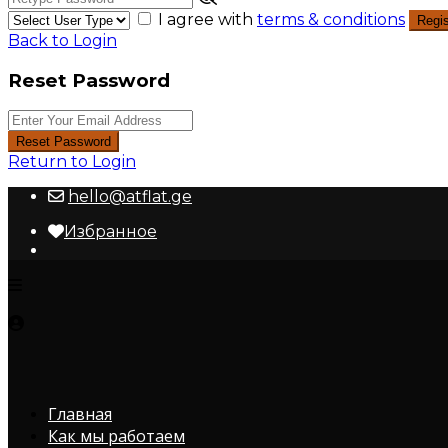
I agree with
terms & conditions
Regis
Back to Login
Reset Password
Reset Password
Return to Login
hello@atflat.ge
Избранное
Главная
Как мы работаем