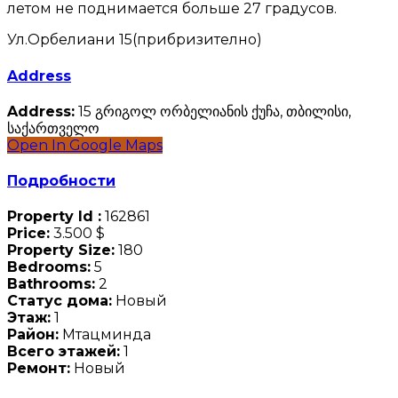
летом не поднимается больше 27 градусов.
Ул.Орбелиани 15(прибризително)
Address
Address:
15 გრიგოლ ორბელიანის ქუჩა, თბილისი,
საქართველო
Open In Google Maps
Подробности
Property Id :
162861
Price:
3.500 $
Property Size:
180
Bedrooms:
5
Bathrooms:
2
Статус дома:
Новый
Этаж:
1
Район:
Мтацминда
Всего этажей:
1
Ремонт:
Новый