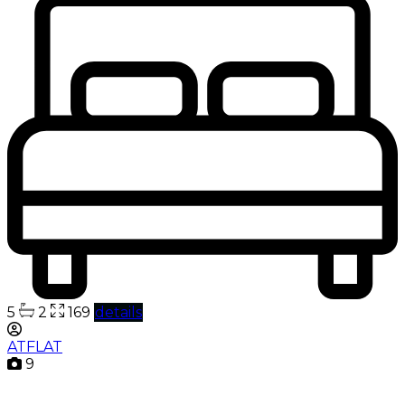
5
2
169
details
ATFLAT
9