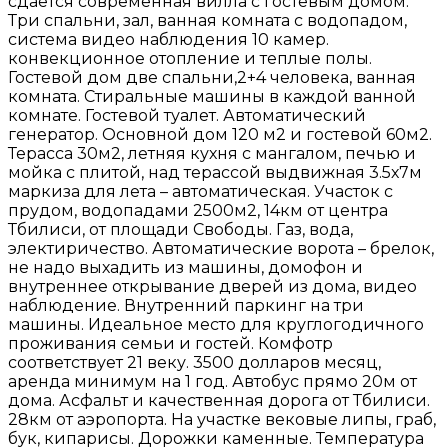
сдается современная вилла с гостевым домом.
Три спальни, зал, ванная комната с водопадом,
система видео наблюдения 10 камер.
конвекционное отопление и теплые полы.
Гостевой дом две спальни,2+4 человека, ванная
комната. Стиральные машины в каждой ванной
комнате. Гостевой туалет. Автоматический
генератор. Основной дом 120 м2 и гостевой 60м2.
Терасса 30м2, летняя кухня с мангалом, печью и
мойка с плитой, над терассой выдвижная 3.5х7м
маркиза для лета – автоматическая. Участок с
прудом, водопадами 2500м2, 14км от центра
Тбилиси, от площади Свободы. Газ, вода,
электиричество. Автоматические ворота – брелок,
не надо выхадить из машины, домофон и
внутреннее открывание дверей из дома, видео
наблюдение. Внутренний паркинг на три
машины. Идеальное место для круглогодичного
проживания семьи и гостей. Комфотр
соответствует 21 веку. 3500 долларов месяц,
аренда минимум на 1 год. Автобус прямо 20м от
дома. Асфальт и качественная дорога от Тбилиси.
28км от аэропорта. На участке вековые липы, граб,
бук, кипарисы. Дорожки каменные. Температура