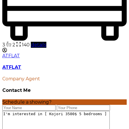
3
2
140
details
ATFLAT
ATFLAT
Company Agent
Contact Me
Schedule a showing?