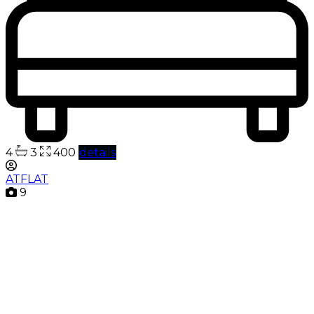
4
3
400
details
ATFLAT
9