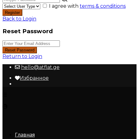
I agree with
terms & conditions
Register
Back to Login
Reset Password
Reset Password
Return to Login
hello@atflat.ge
Избранное
Главная