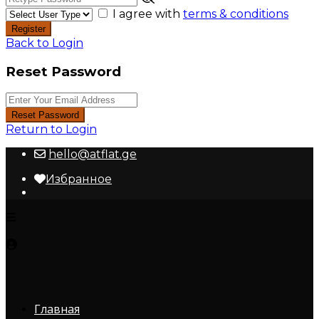
I agree with
terms & conditions
Register
Back to Login
Reset Password
Reset Password
Return to Login
hello@atflat.ge
Избранное
Главная