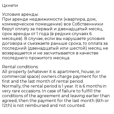
Цкнети
Условия аренды:
При аренде недвижимости (квартира, дом,
коммерческое помещение) все Собственники
берут оплату за первый и двенадцатый месяц,
срок аренды от 1 года (в редких случаях 6
месяцев). В случае, если вы нарушаете условия
договора и съезжаете раньше срока, то оплата за
последний (двенадцатый или шестой) месяц не
возвращается и не засчитывается в качестве
последнего прожитого месяца.
Rental conditions:
All property (whatever it is: apartment, house, or
commercial space) owners charge payment for the
first and the last month of rental period.
Normally, the rental period is 1 year. It is 6 months in
very rare occasions. In case of failure to fulfill the
conditions of the agreement and leaving earlier than
agreed, then the payment for the last month (6th or
12th) is not reimbursed and not counted.