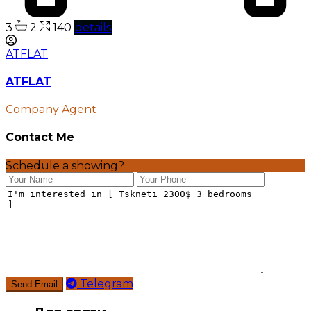
3
2
140
details
ATFLAT
ATFLAT
Company Agent
Contact Me
Schedule a showing?
Telegram