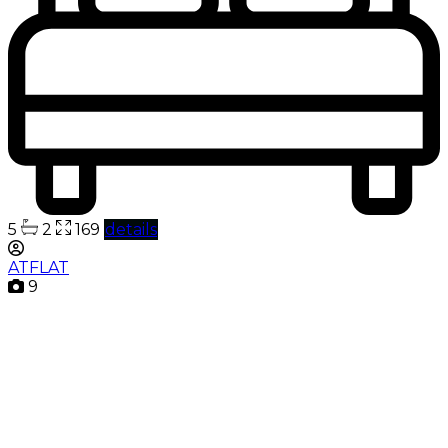
5
2
169
details
ATFLAT
9