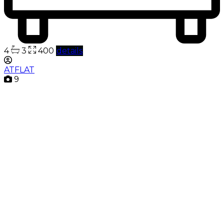
4
3
400
details
ATFLAT
9