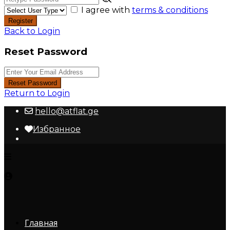
I agree with
terms & conditions
Register
Back to Login
Reset Password
Reset Password
Return to Login
hello@atflat.ge
Избранное
Главная