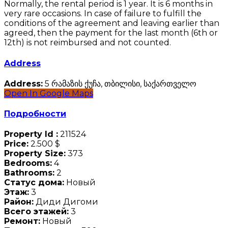
Normally, the rental period is 1 year. It is 6 months in
very rare occasions. In case of failure to fulfill the
conditions of the agreement and leaving earlier than
agreed, then the payment for the last month (6th or
12th) is not reimbursed and not counted.
Address
Address:
5 რამაზის ქუჩა, თბილისი, საქართველო
Open In Google Maps
Подробности
Property Id :
211524
Price:
2.500 $
Property Size:
373
Bedrooms:
4
Bathrooms:
2
Статус дома:
Новый
Этаж:
3
Район:
Диди Дигоми
Всего этажей:
3
Ремонт:
Новый