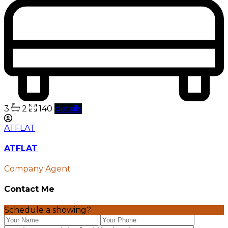
3
2
140
details
ATFLAT
ATFLAT
Company Agent
Contact Me
Schedule a showing?