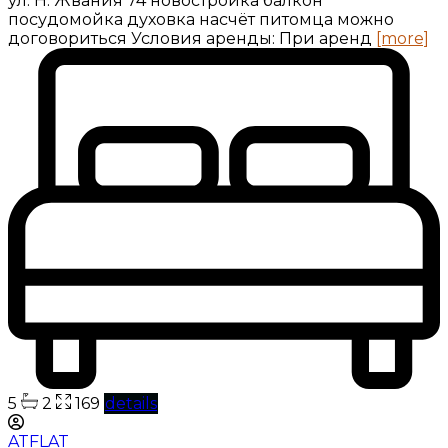
ул. Н. Жвания 74 новостройка балкон
посудомойка духовка насчёт питомца можно
договориться Условия аренды: При аренд
[more]
5
2
169
details
ATFLAT