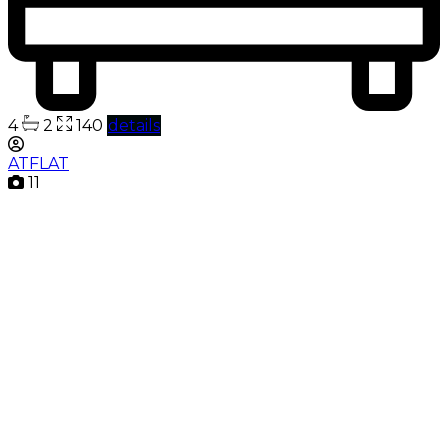
4
2
140
details
ATFLAT
11