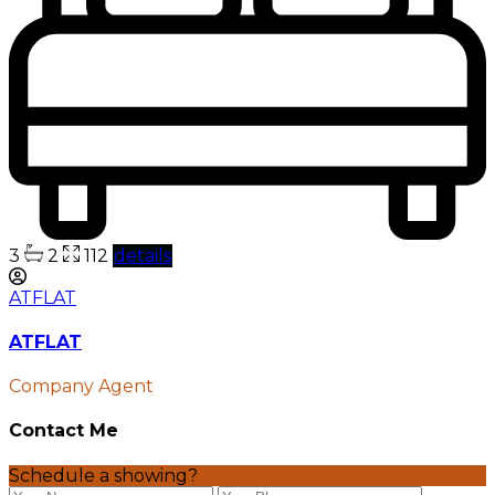
3
2
112
details
ATFLAT
ATFLAT
Company Agent
Contact Me
Schedule a showing?