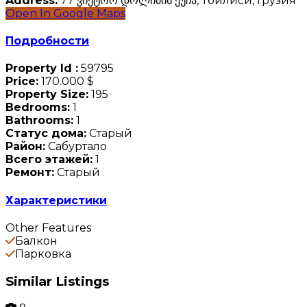
Address:
77 ვიქტორ დოლიძის ქუჩა, Тбилиси, Грузия
Open In Google Maps
Подробности
Property Id :
59795
Price:
170.000 $
Property Size:
195
Bedrooms:
1
Bathrooms:
1
Статус дома:
Старый
Район:
Сабуртало
Всего этажей:
1
Ремонт:
Старый
Характеристики
Other Features
Балкон
Парковка
Similar Listings