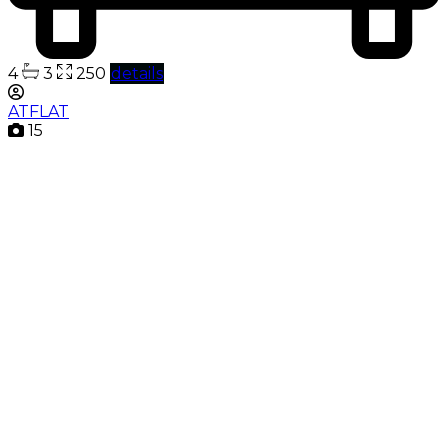
4
3
250
details
ATFLAT
15