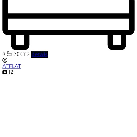
3
2
112
details
ATFLAT
12