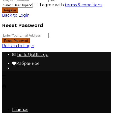
I agree with
terms & conditions
Register
Back to Login
Reset Password
Reset Password
Return to Login
hello@atflat.ge
Избранное
Главная