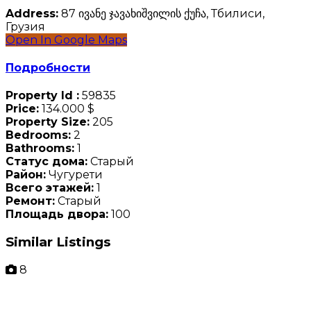
Address:
87 ივანე ჯავახიშვილის ქუჩა, Тбилиси,
Грузия
Open In Google Maps
Подробности
Property Id :
59835
Price:
134.000 $
Property Size:
205
Bedrooms:
2
Bathrooms:
1
Статус дома:
Старый
Район:
Чугурети
Всего этажей:
1
Ремонт:
Старый
Площадь двора:
100
Similar Listings
8