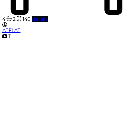
4
2
140
details
ATFLAT
11