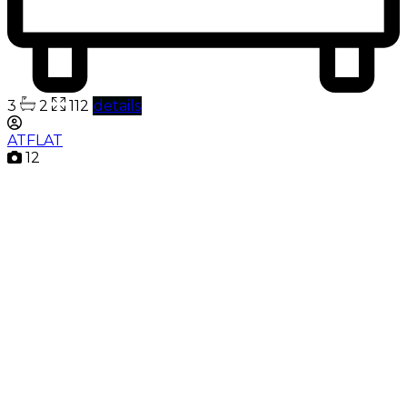
3
2
112
details
ATFLAT
12