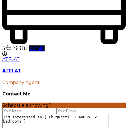
3
2
112
details
ATFLAT
ATFLAT
Company Agent
Contact Me
Schedule a showing?