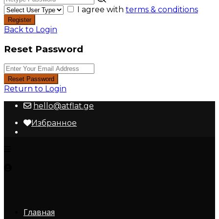
I agree with
terms & conditions
Register
Back to Login
Reset Password
Reset Password
Return to Login
hello@atflat.ge
Избранное
Главная