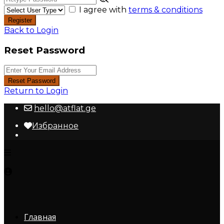
I agree with
terms & conditions
Register
Back to Login
Reset Password
Reset Password
Return to Login
hello@atflat.ge
Избранное
Главная