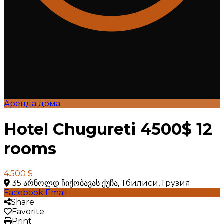
Аренда дома
Hotel Chugureti 4500$ 12
rooms
4.500 $
35 არნოლდ ჩიქობავას ქუჩა, Тбилиси, Грузия
Facebook
Email
Share
Favorite
Print