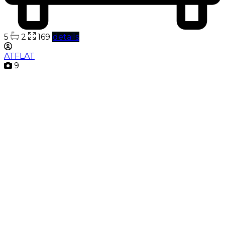
5
2
169
details
ATFLAT
9