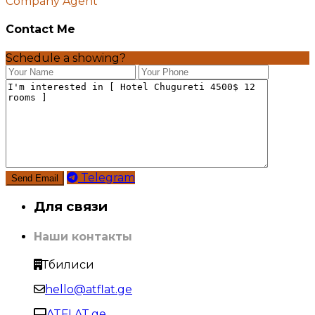
Company Agent
Contact Me
Schedule a showing?
Telegram
Для связи
Наши контакты
Тбилиси
hello@atflat.ge
ATFLAT.ge