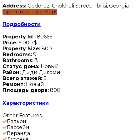
Address:
Goderdzi Chokheli Street, Tbilisi, Georgia
Open In Google Maps
Подробности
Property Id :
80666
Price:
5.000 $
Property Size:
800
Bedrooms:
5
Bathrooms:
3
Статус дома:
Новый
Район:
Диди Дигоми
Всего этажей:
3
Ремонт:
Новый
Площадь двора:
800
Характеристики
Other Features
Балкон
Бассейн
Веранда
Духовка