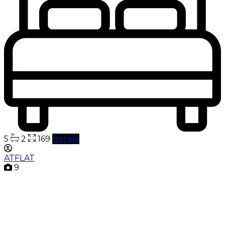
5
2
169
details
ATFLAT
9