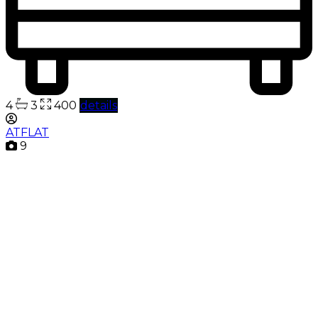
4
3
400
details
ATFLAT
9