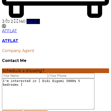
3
2
140
details
ATFLAT
ATFLAT
Company Agent
Contact Me
Schedule a showing?