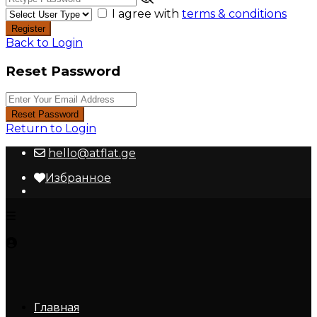
I agree with
terms & conditions
Register
Back to Login
Reset Password
Reset Password
Return to Login
hello@atflat.ge
Избранное
Главная