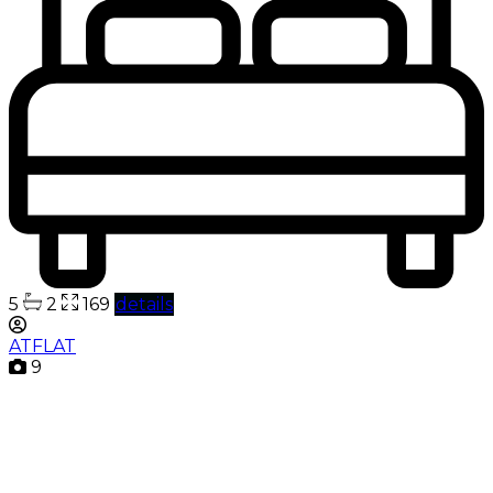
5
2
169
details
ATFLAT
9