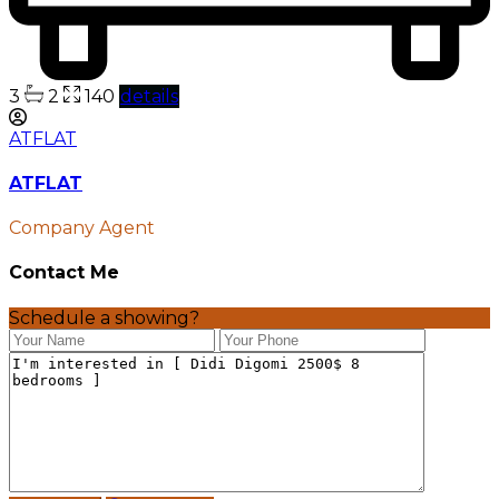
3
2
140
details
ATFLAT
ATFLAT
Company Agent
Contact Me
Schedule a showing?