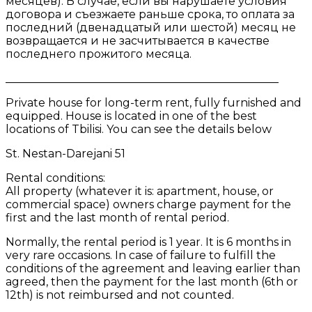
месяцев). В случае, если вы нарушаете условия
договора и съезжаете раньше срока, то оплата за
последний (двенадцатый или шестой) месяц не
возвращается и не засчитывается в качестве
последнего прожитого месяца.
_________________________________________________
Private house for long-term rent, fully furnished and
equipped. House is located in one of the best
locations of Tbilisi. You can see the details below
St. Nestan-Darejani 51
Rental conditions:
All property (whatever it is: apartment, house, or
commercial space) owners charge payment for the
first and the last month of rental period.
Normally, the rental period is 1 year. It is 6 months in
very rare occasions. In case of failure to fulfill the
conditions of the agreement and leaving earlier than
agreed, then the payment for the last month (6th or
12th) is not reimbursed and not counted.