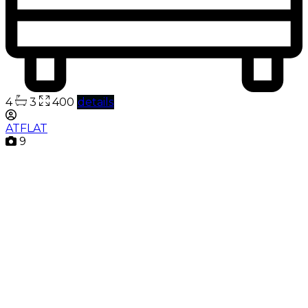
4
3
400
details
ATFLAT
9