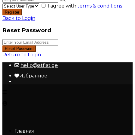
I agree with
terms & conditions
Register
Back to Login
Reset Password
Reset Password
Return to Login
hello@atflat.ge
Избранное
Главная