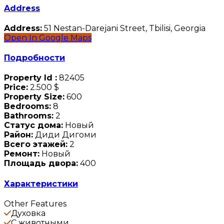
Address
Address:
51 Nestan-Darejani Street, Tbilisi, Georgia
Open In Google Maps
Подробности
Property Id :
82405
Price:
2.500 $
Property Size:
600
Bedrooms:
8
Bathrooms:
2
Статус дома:
Новый
Район:
Диди Дигоми
Всего этажей:
2
Ремонт:
Новый
Площадь двора:
400
Характеристики
Other Features
Духовка
С животными