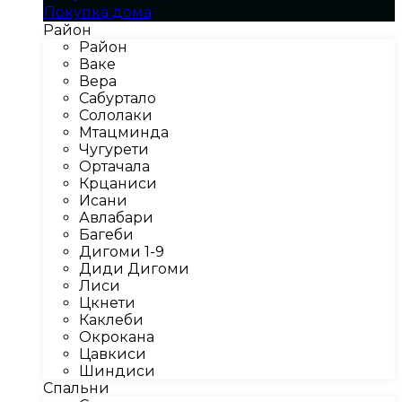
Покупка дома
Район
Район
Ваке
Вера
Сабуртало
Сололаки
Мтацминда
Чугурети
Ортачала
Крцаниси
Исани
Авлабари
Багеби
Дигоми 1-9
Диди Дигоми
Лиси
Цкнети
Каклеби
Окрокана
Цавкиси
Шиндиси
Спальни