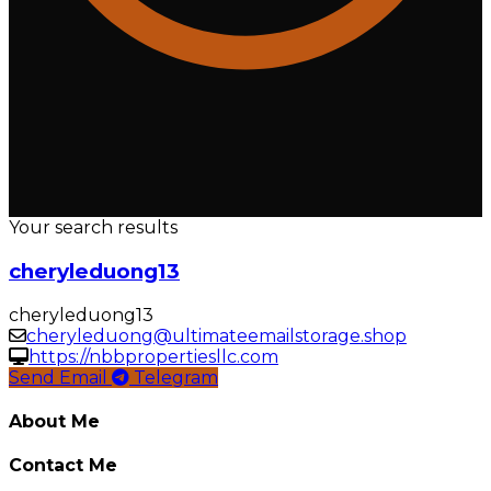
Your search results
cheryleduong13
cheryleduong13
cheryleduong@ultimateemailstorage.shop
https://nbbpropertiesllc.com
Send Email
Telegram
About Me
Contact Me