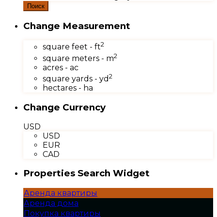
Поиск
Change Measurement
2
square feet - ft
2
square meters - m
acres - ac
2
square yards - yd
hectares - ha
Change Currency
USD
USD
EUR
CAD
Properties Search Widget
Аренда квартиры
Аренда дома
Покупка квартиры