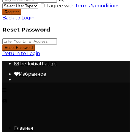
I agree with
terms & conditions
Register
Back to Login
Reset Password
Reset Password
Return to Login
hello@atflat.ge
Избранное
Главная