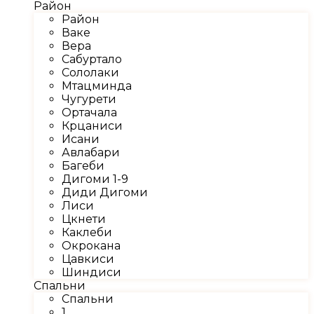
Район
Район
Ваке
Вера
Сабуртало
Сололаки
Мтацминда
Чугурети
Ортачала
Крцаниси
Исани
Авлабари
Багеби
Дигоми 1-9
Диди Дигоми
Лиси
Цкнети
Каклеби
Окрокана
Цавкиси
Шиндиси
Спальни
Спальни
1