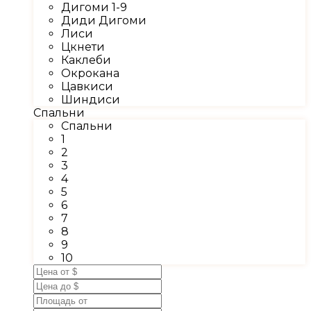
Дигоми 1-9
Диди Дигоми
Лиси
Цкнети
Каклеби
Окрокана
Цавкиси
Шиндиси
Спальни
Спальни
1
2
3
4
5
6
7
8
9
10