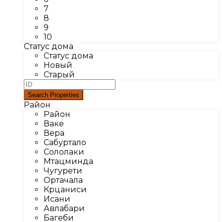
7
8
9
10
Статус дома
Статус дома
Новый
Старый
Район
Район
Ваке
Вера
Сабуртало
Сололаки
Мтацминда
Чугурети
Ортачала
Крцаниси
Исани
Авлабари
Багеби