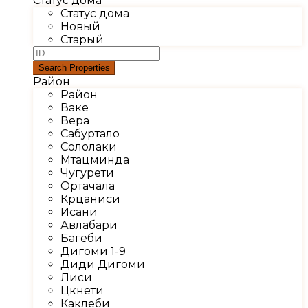
Статус дома
Статус дома
Новый
Старый
Район
Район
Ваке
Вера
Сабуртало
Сололаки
Мтацминда
Чугурети
Ортачала
Крцаниси
Исани
Авлабари
Багеби
Дигоми 1-9
Диди Дигоми
Лиси
Цкнети
Каклеби