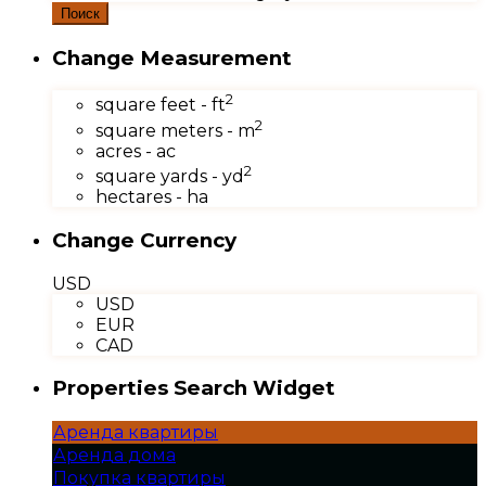
Поиск
Change Measurement
2
square feet - ft
2
square meters - m
acres - ac
2
square yards - yd
hectares - ha
Change Currency
USD
USD
EUR
CAD
Properties Search Widget
Аренда квартиры
Аренда дома
Покупка квартиры