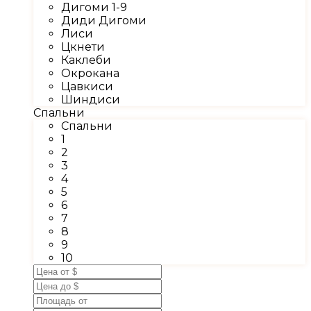
Дигоми 1-9
Диди Дигоми
Лиси
Цкнети
Каклеби
Окрокана
Цавкиси
Шиндиси
Спальни
Спальни
1
2
3
4
5
6
7
8
9
10