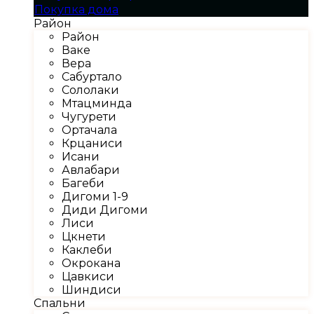
Покупка дома
Район
Район
Ваке
Вера
Сабуртало
Сололаки
Мтацминда
Чугурети
Ортачала
Крцаниси
Исани
Авлабари
Багеби
Дигоми 1-9
Диди Дигоми
Лиси
Цкнети
Каклеби
Окрокана
Цавкиси
Шиндиси
Спальни