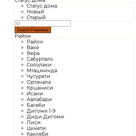
Статус дома
Статус дома
Новый
Старый
Район
Район
Ваке
Вера
Сабуртало
Сололаки
Мтацминда
Чугурети
Ортачала
Крцаниси
Исани
Авлабари
Багеби
Дигоми 1-9
Диди Дигоми
Лиси
Цкнети
Каклеби