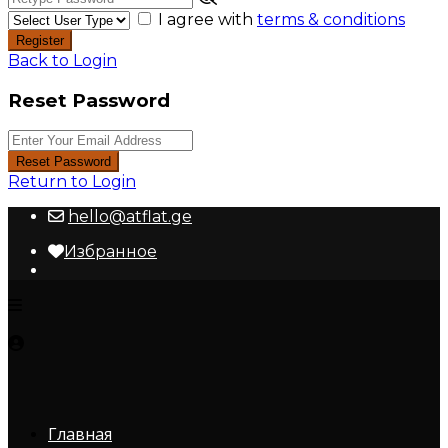
I agree with
terms & conditions
Register
Back to Login
Reset Password
Reset Password
Return to Login
hello@atflat.ge
Избранное
Главная