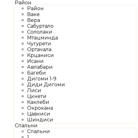
Район
Район
Ваке
Вера
Сабуртало
Сололаки
Мтацминда
Чугурети
Ортачала
Крцаниси
Исани
Авлабари
Багеби
Дигоми 1-9
Диди Дигоми
Лиси
Цкнети
Каклеби
Окрокана
Цавкиси
Шиндиси
Спальни
Спальни
1