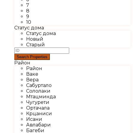
7
8
9
10
Статус дома
Статус дома
Новый
Старый
Район
Район
Ваке
Вера
Сабуртало
Сололаки
Мтацминда
Чугурети
Ортачала
Крцаниси
Исани
Авлабари
Багеби