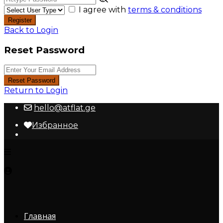
I agree with
terms & conditions
Register
Back to Login
Reset Password
Reset Password
Return to Login
hello@atflat.ge
Избранное
Главная