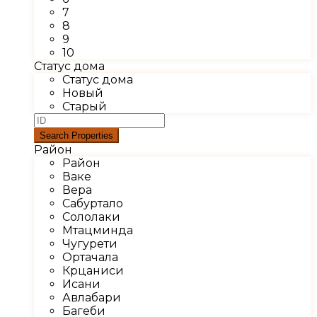
7
8
9
10
Статус дома
Статус дома
Новый
Старый
Район
Район
Ваке
Вера
Сабуртало
Сололаки
Мтацминда
Чугурети
Ортачала
Крцаниси
Исани
Авлабари
Багеби