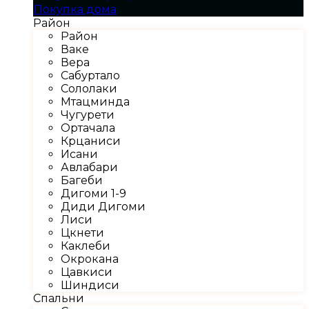
Покупка дома
Район
Район
Ваке
Вера
Сабуртало
Сололаки
Мтацминда
Чугурети
Ортачала
Крцаниси
Исани
Авлабари
Багеби
Дигоми 1-9
Диди Дигоми
Лиси
Цкнети
Каклеби
Окрокана
Цавкиси
Шиндиси
Спальни