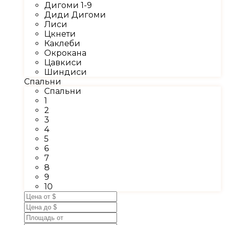
Дигоми 1-9
Диди Дигоми
Лиси
Цкнети
Каклеби
Окрокана
Цавкиси
Шиндиси
Спальни
Спальни
1
2
3
4
5
6
7
8
9
10