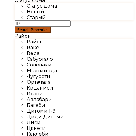
Статус дома
Статус дома
Новый
Старый
Район
Район
Ваке
Вера
Сабуртало
Сололаки
Мтацминда
Чугурети
Ортачала
Крцаниси
Исани
Авлабари
Багеби
Дигоми 1-9
Диди Дигоми
Лиси
Цкнети
Каклеби