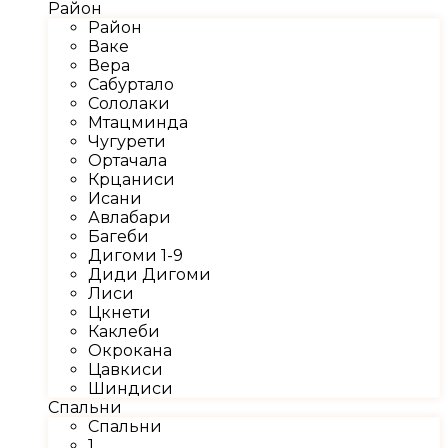
Район
Район
Ваке
Вера
Сабуртало
Сололаки
Мтацминда
Чугурети
Ортачала
Крцаниси
Исани
Авлабари
Багеби
Дигоми 1-9
Диди Дигоми
Лиси
Цкнети
Каклеби
Окрокана
Цавкиси
Шиндиси
Спальни
Спальни
1