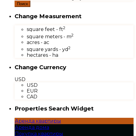
Поиск
Change Measurement
2
square feet - ft
2
square meters - m
acres - ac
2
square yards - yd
hectares - ha
Change Currency
USD
USD
EUR
CAD
Properties Search Widget
Аренда квартиры
Аренда дома
Покупка квартиры